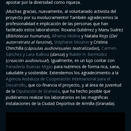
apostar por la diversidad como riqueza.
¡Muchas gracias, nuevamente, al voluntariado activista del
proyecto por su involucramiento! También agradecemos la
profesionalidad e implicación de las personas que han
facilitado estos laboratorios: Roxana Gutiérrez y Manu Suárez
(
Bibliotecas humanas
),
Alhama Molina
y Natalia Rojo (
Del
autorretrato al fanzine
),
Stéphanie Mouton
y Cristina
Chinchilla (
cápsulas audiovisuales teatralizadas
),
Carmen
Sánchez y Lara Balboa
(
danza
) y
Rubén H. Bermúdez
(
creación audiovisual
). Igualmente, es un lujo contar con
Panadería Buenas Migas
para nutrirnos de forma rica, sana,
saludable y sostenible. Extendemos los agradecimiento a la
Agencia Andaluza de Cooperación Internacional para el
Desarrollo
, que co-financia el proyecto, y al área de Juventud
de la
Diputación de Granada
, que ha hecho posible que
pudiéramos realizar los laboratorios en las magníficas
instalaciones de la Ciudad Deportiva de Armilla (Granada).