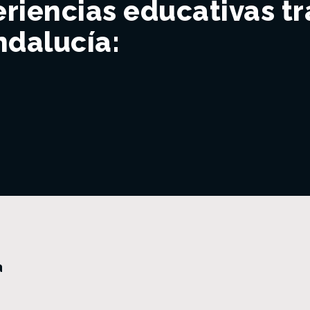
riencias educativas t
dalucía:
a