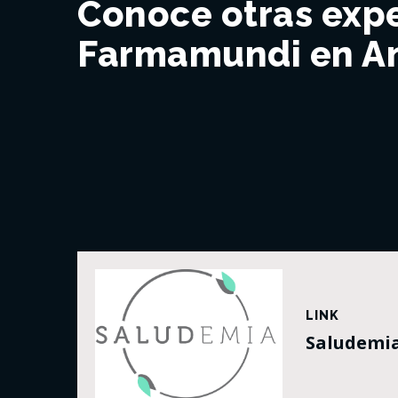
Conoce otras expe
Farmamundi en An
LINK
Saludemi