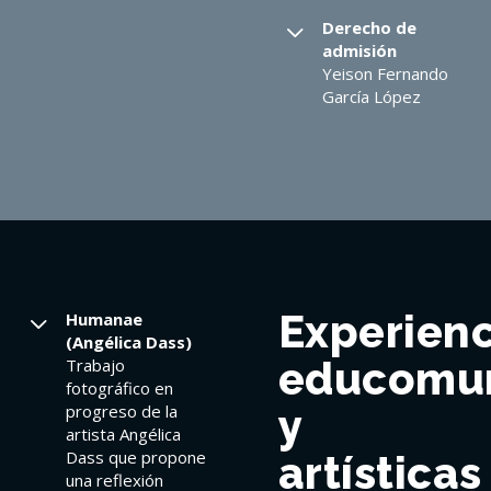
Derecho de
admisión
Yeison Fernando
García López
Experienc
Humanae
(Angélica Dass)
educomun
Trabajo
fotográfico en
progreso de la
y
artista Angélica
Dass que propone
artísticas
una reflexión