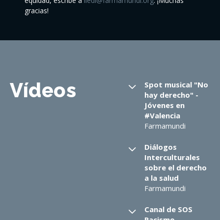
equidad, escribe a
iledi@farmamundi.org
. ¡Muchas
gracias!
Vídeos
Spot musical "No
hay derecho" -
Jóvenes en
#Valencia
Farmamundi
Diálogos
Interculturales
sobre el derecho
a la salud
Farmamundi
Canal de SOS
Racismo