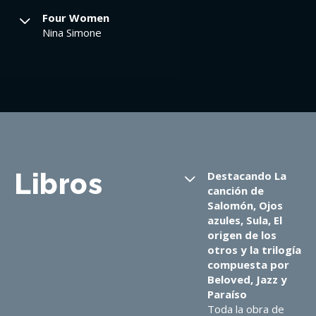
Four Women
Nina Simone
Libros
Destacando La
canción de
Salomón, Ojos
azules, Sula, El
origen de los
otros y la trilogía
compuesta por
Beloved, Jazz y
Paraíso
Toda la obra de