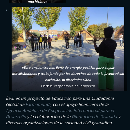
muchísimo»
otras formas de comunicarme:
Valery y Estela
mediante el baile, juegos,
miradas, gestos…
«
Belén
«Este encuentro nos llena de energía positiva para seguir
movilizándonos y trabajando por los derechos de toda la juventud
sin
exclusión, ni discriminación»
Clarissa, responsable del proyecto
Íledi es un proyecto de Educación para una Ciudadanía
Global de
Farmamundi
, con el apoyo financiero de la
Agencia Andaluza de Cooperación Internacional para el
Desarrollo
y la colaboración de la
Diputación de Granada
y
diversas organizaciones de la sociedad civil granadina.